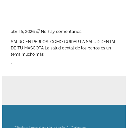
Sarro en perros: cómo cuidar la salud dental
de tu mascota
abril 5, 2026
No hay comentarios
SARRO EN PERROS: COMO CUIDAR LA SALUD DENTAL
DE TU MASCOTA La salud dental de los perros es un
tema mucho más
Clínica Veterinaria María J. Cabeza