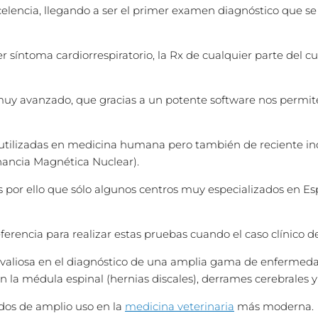
celencia, llegando a ser el primer
examen diagnóstico que se r
ier síntoma cardiorrespiratorio, la Rx de cualquier parte de
uy avanzado, que gracias a un potente software nos permit
utilizadas en medicina humana pero también de reciente inco
nancia Magnética Nuclear).
s por ello que sólo algunos centros muy especializados en Es
rencia para realizar estas pruebas cuando el caso clínico de 
aliosa en el diagnóstico de una amplia gama de enfermedad
n la médula espinal (hernias discales), derrames cerebrales 
dos de amplio uso en la
medicina veterinaria
más moderna.