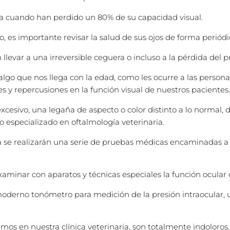
a cuando han perdido un 80% de su capacidad visual.
o, es importante revisar la salud de sus ojos de forma periódi
evar a una irreversible ceguera o incluso a la pérdida del pr
lgo que nos llega con la edad, como les ocurre a las persona
 y repercusiones en la función visual de nuestros pacientes.
excesivo, una legaña de aspecto o color distinto a lo norma
io especializado en oftalmología veterinaria.
a se realizarán una serie de pruebas médicas encaminadas a va
examinar con aparatos y técnicas especiales la función ocular
 moderno tonómetro para medición de la presión intraocular, 
mos en nuestra clínica veterinaria, son totalmente indoloro