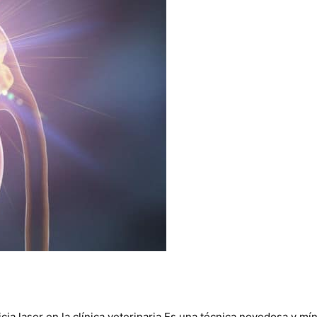
 laser en la clínica veterinaria Es una técnica novedosa y míni