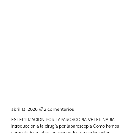
Esterilización por laparoscopia veterinaria
abril 13, 2026
2 comentarios
ESTERILIZACION POR LAPAROSCOPIA VETERINARIA
Introducción a la cirugía por laparoscopia Como hemos
comentado en otras ocasiones, los procedimientos