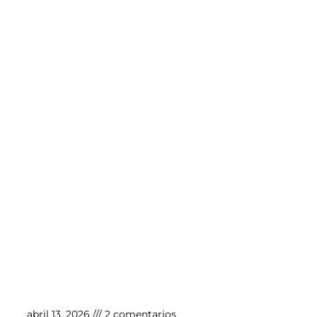
Esterilización por laparoscopia veterinaria
abril 13, 2026
2 comentarios